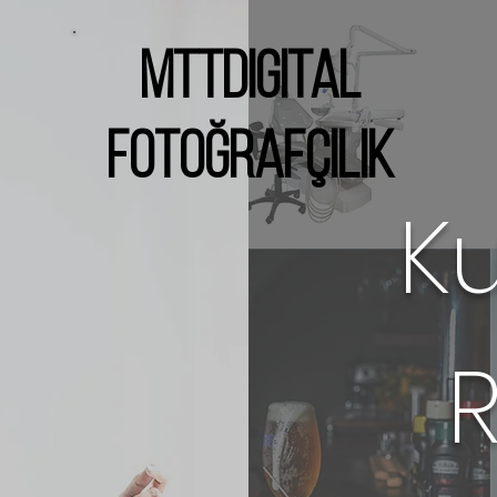
MttDigital
Fotoğrafçılık
K