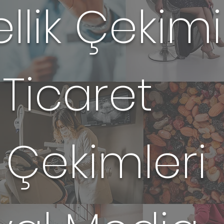
llik Çekimi
-Ticaret
 Çekimleri