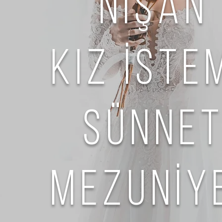
nİşan
Kız İste
sünne
mezunİy