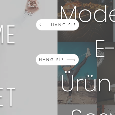
Mode
HANGİSİ?
me
E
t
HANGİSİ?
Ürün
et