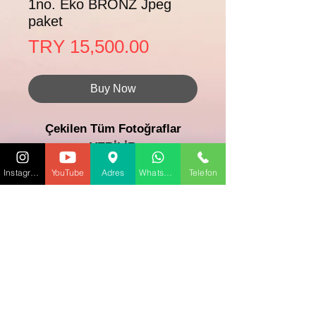
1no. Eko BRONZ Jpeg
paket
Price
TRY 15,500.00
Buy Now
Çekilen Tüm Fotoğraflar
VERİLİR
(1 Mekanda Ortalama 1 - 2 saat
Instagram
YouTube
Adres
WhatsApp
Telefon
Çekim, Seçeceginiz 20 ad.
Düzenlenmiş Digital Jpeg Foto)
Ankara içi 7000tl ye Kadar
Tüm Plato Ücretleri
Paketimize Dahildir.